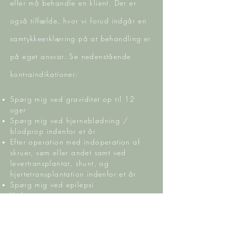
eller må behandle en klient. Der er
også tilfælde, hvor vi forud indgår en
samtykkeerklæring på at behandling er
på eget ansvar. Se nedenstående
kontraindikationer:
Spørg mig ved graviditet op til 12
uger
Spørg mig ved hjerneblødning /
blodprop indenfor et år
Efter operation med indoperation af
skruer, søm eller andet samt ved
levertransplantat, shunt, og
hjertetransplantation indenfor et år
Spørg mig ved epilepsi
Ved grøn stær
Hvis din læge mener du kan have gavn
af en KST-behandling trods