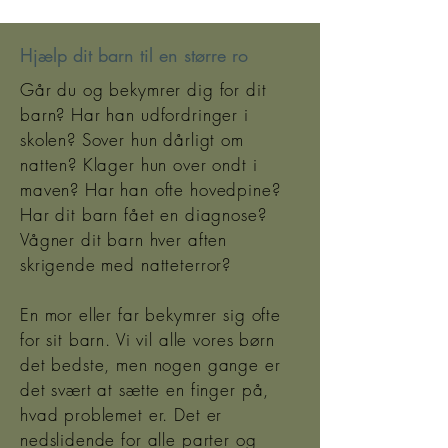
Hjælp dit barn til en større ro
Går du og bekymrer dig for dit
barn? Har han udfordringer i
skolen? Sover hun dårligt om
natten? Klager hun over ondt i
maven? Har han ofte hovedpine?
Har dit barn fået en diagnose?
Vågner dit barn hver aften
skrigende med natteterror?
En mor eller far bekymrer sig ofte
for sit barn. Vi vil alle vores børn
det bedste, men nogen gange er
det svært at sætte en finger på,
hvad problemet er. Det er
nedslidende for alle parter og