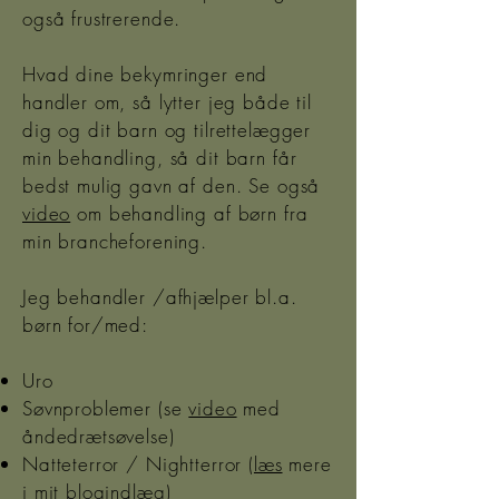
også frustrerende.
Hvad dine bekymringer end
handler om, så lytter jeg både til
dig og dit barn og tilrettelægger
min behandling, så dit barn får
bedst mulig gavn af den.
Se også
video
om behandling af børn fra
min brancheforening.
Jeg behandler /afhjælper bl.a.
børn for/med:
Uro
Søvnproblemer (se
video
med
åndedrætsøvelse)
Natteterror / Nightterror (
læs
mere
i mit blogindlæg)