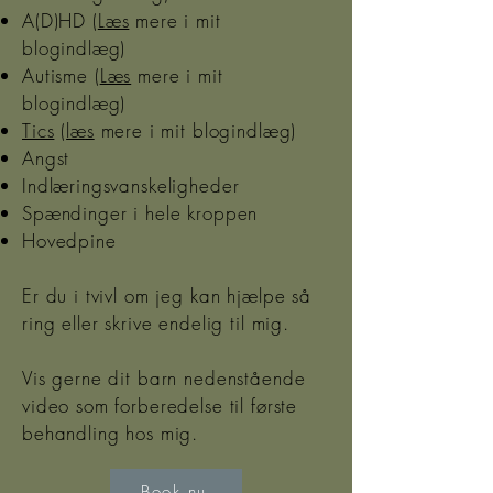
A(D)HD (
Læs
mere i mit
blogindlæg)
Autisme (
Læs
mere i mit
blogindlæg)
Tics
(
læs
mere i mit blogindlæg)
Angst
Indlæringsvanskeligheder
Spændinger i hele kroppen
Hovedpine
Er du i tvivl om jeg kan hjælpe så
ring eller skrive endelig til mig.
Vis gerne dit barn nedenstående
video som forberedelse til første
behandling hos mig.
Book nu