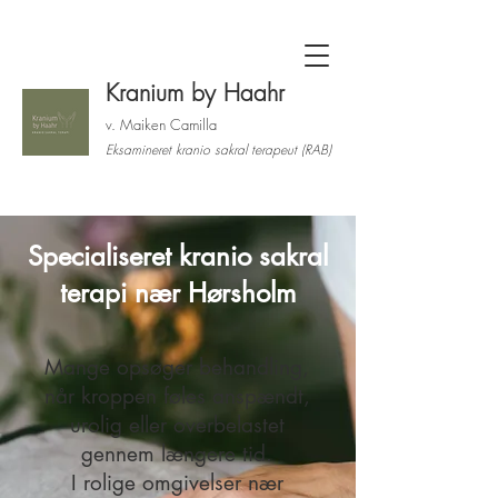
Kranium by Haahr
v. Maiken Camilla
Eksamineret kranio sakral terapeut (RAB)
Specialiseret kranio sakral
terapi nær Hørsholm
Mange opsøger behandling,
når kroppen føles anspændt,
urolig eller overbelastet
gennem længere tid.
I rolige omgivelser nær