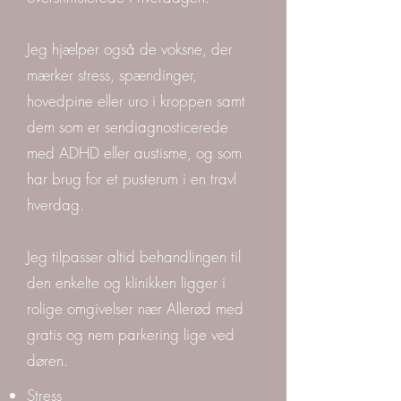
Jeg hjælper også de voksne, der
mærker stress, spændinger,
hovedpine eller uro i kroppen samt
dem som er sendiagnosticerede
med ADHD eller austisme, og som
har brug for et pusterum i en travl
hverdag.
Jeg tilpasser altid behandlingen til
den enkelte og klinikken ligger i
rolige omgivelser nær Allerød med
gratis og nem parkering lige ved
døren.
Stress