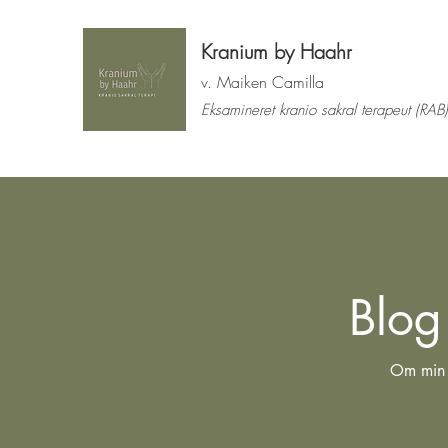
Kranium by Haahr
v. Maiken Camilla
Eksamineret kranio sakral terapeut (RAB)
Blog
Om min v