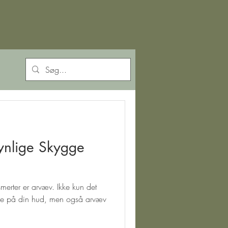
ynlige Skygge
smerter er arvæv. Ikke kun det
se på din hud, men også arvæv