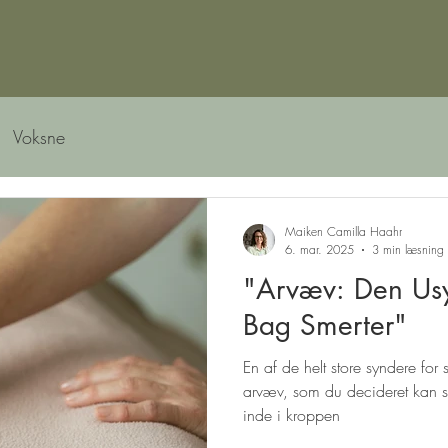
Voksne
Maiken Camilla Haahr
6. mar. 2025
3 min læsning
"Arvæv: Den Us
Bag Smerter"
En af de helt store syndere for 
arvæv, som du decideret kan 
inde i kroppen