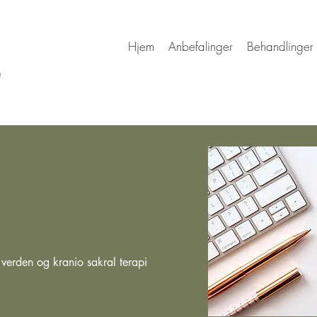
Hjem
Anbefalinger
Behandlinger
erden og kranio sakral terapi