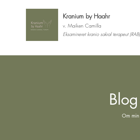
Kranium by Haahr
v. Maiken Camilla
Eksamineret kranio sakral terapeut (RAB)
Blog
Om min v