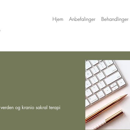
Hjem
Anbefalinger
Behandlinger
erden og kranio sakral terapi