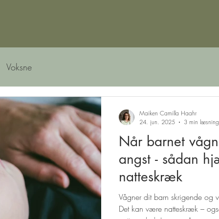
Voksne
Maiken Camilla Haahr
24. jun. 2025
3 min læsning
Når barnet vågn
angst - sådan hjælper du ved
natteskræk
Vågner dit barn skrigende og vi
Det kan være natteskræk – også 