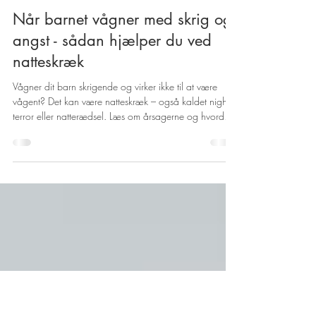
Maiken Camilla Haahr
24. jun. 2025
3 min læsning
Når barnet vågner med skrig og
angst - sådan hjælper du ved
natteskræk
Vågner dit barn skrigende og virker ikke til at være
vågent? Det kan være natteskræk – også kaldet night
terror eller natterædsel. Læs om årsagerne og hvordan
du kan hjælpe dit barn til bedre søvn.